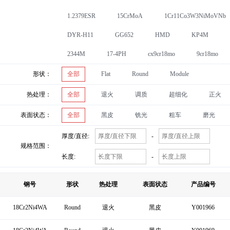
1.2379ESR
15CrMoA
1Cr11Co3W3NiMoVNb
DYR-H11
GG652
HMD
KP4M
2344M
17-4PH
cx9cr18mo
9cr18mo
形状：
全部
Flat
Round
Module
热处理：
全部
退火
调质
超细化
正火
表面状态：
全部
黑皮
铣光
粗车
磨光
厚度/直径:
-
规格范围：
长度:
-
钢号
形状
热处理
表面状态
产品编号
18Cr2Ni4WA
Round
退火
黑皮
Y001966