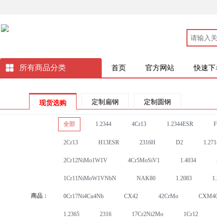
所有商品分类
首页
官方网站
快速下
全部
1.2344
4Cr13
1.2344ESR
F
2Cr13
H13ESR
2316H
D2
1.27
2Cr12NiMo1W1V
4Cr5MoSiV1
1.4034
1Cr11NiMoW1VNbN
NAK80
1.2083
1
商品：
0Cr17Ni4Cu4Nb
CX42
42CrMo
CXM4
1.2365
2316
17Cr2Ni2Mo
1Cr12