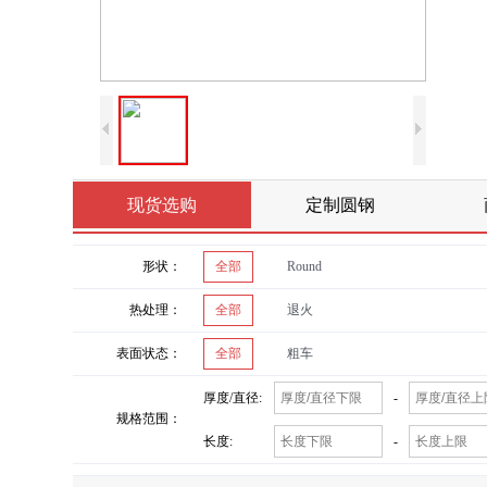
现货选购
定制圆钢
形状：
全部
Round
热处理：
全部
退火
表面状态：
全部
粗车
厚度/直径:
-
规格范围：
长度:
-