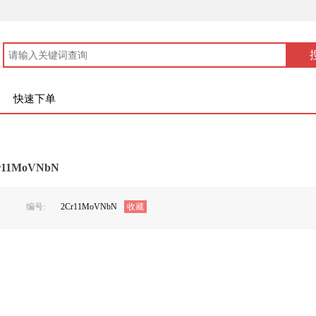
快速下单
r11MoVNbN
编号:
2Cr11MoVNbN
收藏